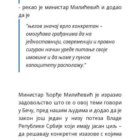
- рекао је министар Милићевић и додао
да је
"његов значај врло конкретан –
омогућава грађанима да на
једноставнији, савременији и правно
сигуран начин уреде питање своје
имовине и да њоме у пуном
капацитету располажу."
Министар Ђорђе Милићевић је изразио
задовољство што се о овој теми говори
у Бечу, пред нашим људима и додао да је
закон још један у низу потеза Владе
Републике Србије који имају јасан циљ –
да решавају конкретне изазове с којима