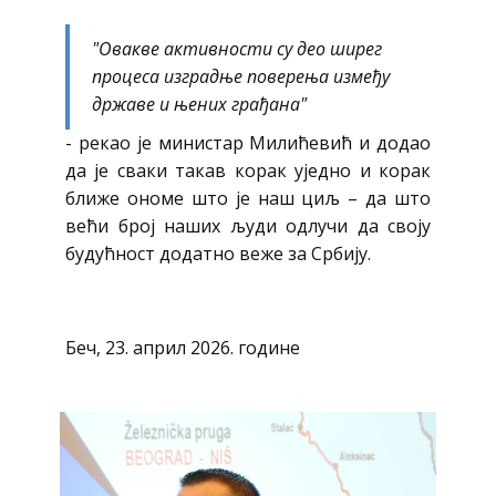
"Овакве активности су део ширег
процеса изградње поверења између
државе и њених грађана"
- рекао је министар Милићевић и додао
да је сваки такав корак уједно и корак
ближе ономе што је наш циљ – да што
већи број наших људи одлучи да своју
будућност додатно веже за Србију.
Беч, 23. април 2026. године