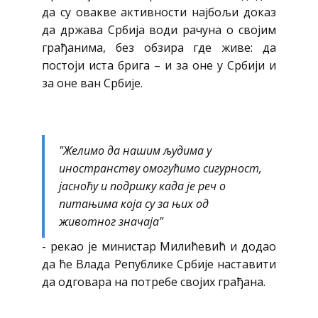
да су овакве активности најбољи доказ
да држава Србија води рачуна о својим
грађанима, без обзира где живе: да
постоји иста брига – и за оне у Србији и
за оне ван Србије.
"Желимо да нашим људима у
иностранству омогућимо сигурност,
јасноћу и подршку када је реч о
питањима која су за њих од
животног значаја"
- рекао је министар Милићевић и додао
да ће Влада Републике Србије наставити
да одговара на потребе својих грађана.