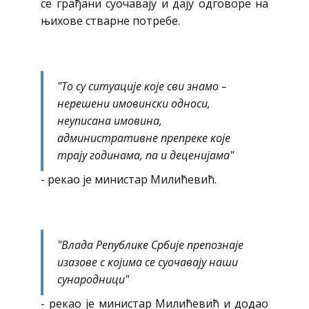
се грађани суочавају и дају одговоре на
њихове стварне потребе.
"То су ситуације које сви знамо –
нерешени имовински односи,
неуписана имовина,
административне препреке које
трају годинама, па и деценијама"
- рекао је министар Милићевић.
"Влада Републике Србије препознаје
изазове с којима се суочавају наши
сународници"
- рекао је министар Милићевић и додао