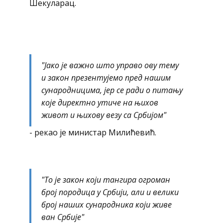
Шекуларац.
"Јако је важно што управо ову тему
и закон презентујемо пред нашим
сународницима, јер се ради о питању
које директно утиче на њихов
живот и њихову везу са Србијом"
- рекао је министар Милићевић.
"То је закон који тангира огроман
број породица у Србији, али и велики
број наших сународника који живе
ван Србије"