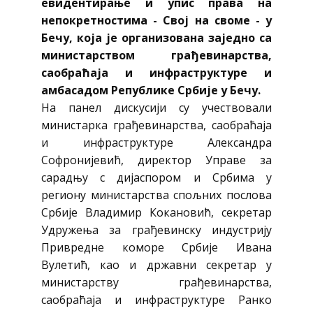
евидентирање и упис права на
непокретностима - Свој на своме - у
Бечу, која је организована заједно са
министарством грађевинарства,
саобраћаја и инфраструктуре и
амбасадом Републике Србије у Бечу.
На панел дискусији су учествовали
министарка грађевинарства, саобраћаја
и инфраструктуре Александра
Софронијевић, директор Управе за
сарадњу с дијаспором и Србима у
региону министарства спољних послова
Србије Владимир Кокановић, секретар
Удружења за грађевинску индустрију
Привредне коморе Србије Ивана
Вулетић, као и државни секретар у
министарству грађевинарства,
саобраћаја и инфраструктуре Ранко