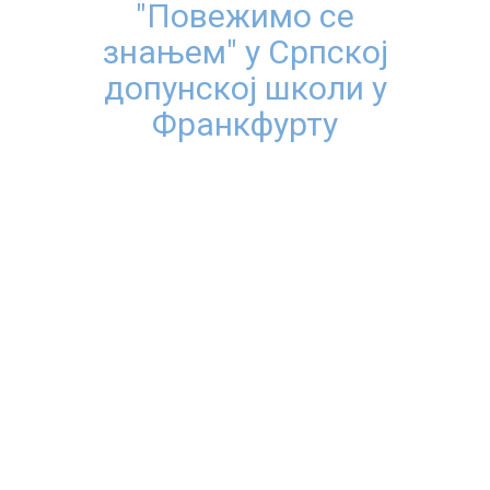
"Повежимо се
знањем" у Српској
допунској школи у
Франкфурту