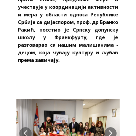
учествује у координацији активности
и мера у области односа Републике
Србије са дијаспором, проф. др Бранко
Ракић, посетио је Српску допунску
школу у Франкфурту, где је
разговарао са нашим малишанима -
децом, која чувају културу и љубав
према завичају.