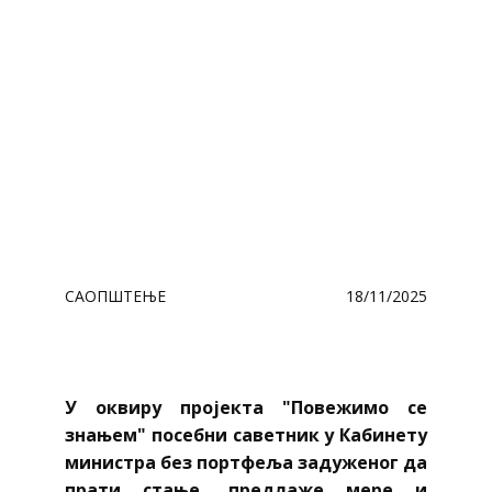
САОПШТЕЊЕ
18/11/2025
У оквиру пројекта "Повежимо се
знањем" посебни саветник у Кабинету
министра без портфеља задуженог да
прати стање, предлаже мере и