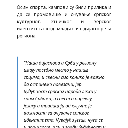
Осим спорта, кампови су били прилика и
да се промовише и очување српског
културног, етничког и верског
идентитета код младих из дијаспоре и
региона.
"Наша дијаспора и Срби у региону
имају посебно место у нашим
срцима, и свесни смо колико је важно
да останемо повезани, јер
будућност српског народа лежи у
свим Србима, а свест о пореклу,
језику и традицији од кључне је
важности за очување српског
идентитета. Чувајући језик, чува се
и прошлост, али и гради будућност и