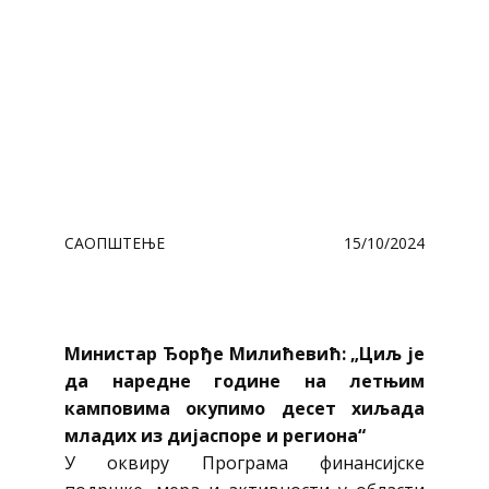
САОПШТЕЊЕ
15/10/2024
Министар Ђорђе Милићевић: „Циљ је
да наредне године на летњим
камповима окупимо десет хиљада
младих из дијаспоре и региона“
У оквиру Програма финансијске