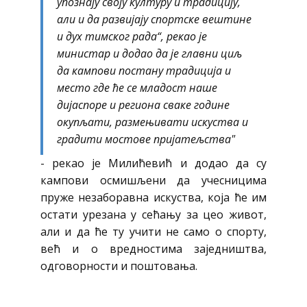
упознају своју културу и традицију,
али и да развијају спортске вештине
и дух тимског рада“, рекао је
министар и додао да је главни циљ
да кампови постану традиција и
место где ће се младост наше
дијаспоре и региона сваке године
окупљати, размењивати искуства и
градити мостове пријатељства"
- рекао је Милићевић и додао да су
кампови осмишљени да учесницима
пруже незаборавна искуства, која ће им
остати урезана у сећању за цео живот,
али и да ће ту учити не само о спорту,
већ и о вредностима заједништва,
одговорности и поштовања.