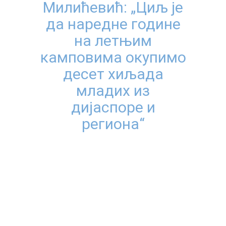
Милићевић: „Циљ је
да наредне године
на летњим
камповима окупимо
десет хиљада
младих из
дијаспоре и
региона“