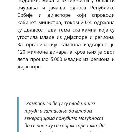
подршке, мера и активности у области
очувања и јачања односа Републике
Србије и дијаспоре који спроводи
кабинет министра, током 2024. одржана
су двадесет два тематска кампа која су
угостила младе из дијаспоре и региона.
За организацију кампова издвојено је
120 милиона динара, а кроз њих је овог
лета прошло 5.000 младих из региона и
дијаспоре.
"Кампови за децу су плод нашег
труда и залаагања да младим
генерацијама понудимо могућност
да се повежу са својим коренима, да