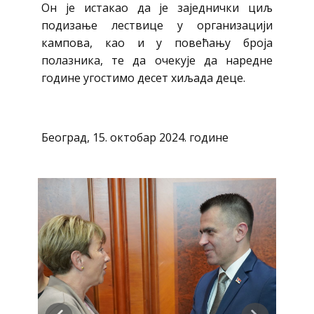
Oн je истакао да је заједнички циљ
подизање лествице у организацији
кампова, као и у повећању броја
полазника, те да очекује да наредне
године угостимо десет хиљада деце.
Београд, 15. октобар 2024. године