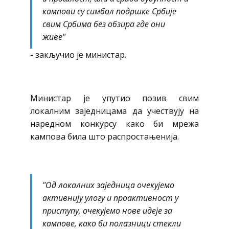
кампови су симбол подршке Србије
свим Србима без обзира где они
живе"
- закључио је министар.
Министар је упутио позив свим
локалним заједницама да учествују на
наредном конкурсу како би мрежа
кампова била што распростањенија.
"Од локалних заједница очекујемо
активнију улогу и проактивност у
приступу, очекујемо нове идеје за
кампове, како би полазници стекли