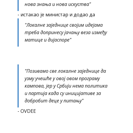
нова знања и нова искуства"
- истакао је министар и додао да
"Локалне заједнице својим идејама
треба допринесу јачању веза између
матице и дијаспоре"
"Позивамо све локалне заједнице да
узму учешће у овој овом програму
кампова, јер у Србији нема политика
и партија када су иницијативе за
добробит деце у питању"
- OVDEE