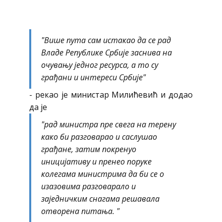
"Више пута сам истакао да се рад
Владе Републике Србије заснива на
очувању једног ресурса, а то су
грађани и интереси Србије"
- рекао је министар Милићевић и додао
да је
"рад министра пре свега на терену
како би разговарао и саслушао
грађане, затим покренуо
иницијативу и пренео поруке
колегама министрима да би се о
изазовима разговарало и
заједничким снагама решавала
отворена питања. "