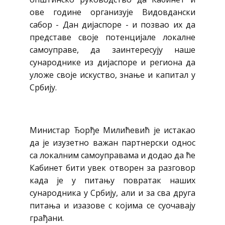
ове године организује Видовдански
сабор - Дан дијаспоре - и позвао их да
представе своје потенцијале локалне
самоуправе, да заинтересују наше
сународнике из дијаспоре и региона да
уложе своје искуство, знање и капитал у
Србију.
Министар Ђорђе Милићевић је истакао
да је изузетно важан партнерски однос
са локалним самоуправама и додао да ће
Кабинет бити увек отворен за разговор
када је у питању повратак наших
сународника у Србију, али и за сва друга
питања и изазове с којима се суочавају
грађани.