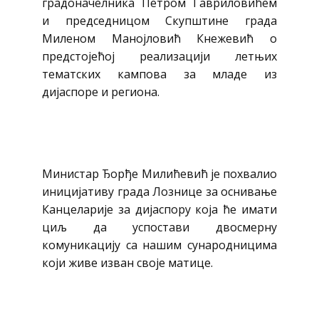
градоначелника Петром Гавриловићем
и председницом Скупштине града
Миленом Манојловић Кнежевић о
предстојећој реализацији летњих
тематских кампова за младе из
дијаспоре и региона.
Министар Ђорђе Милићевић је похвалио
иницијативу града Лознице за оснивање
Канцеларије за дијаспору која ће имати
циљ да успостави двосмерну
комуникацију са нашим сународницима
који живе изван своје матице.