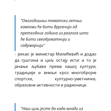
"Овогодишњи тематски летњи
кампови ће бити другачији од
претходних година из разлога што
ће бити свеобухватнији и
садржајнији"
- рекао је министар Милићевић и додао
да суштина и циљ остају исти: а то је
јачање љубави према нашој култури,
традицији и земљи кроз многобројне
спортске, културно-уметничке,
образовне активности и радионице.
"Наш циљ јесте да када млади из