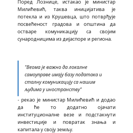
Поред Лознице, истакао је министар
Милићевић, таква иницијатива је
потекла и из Крушевца, што потврђује
посвећеност градова и општина да
остваре комуникацију са својим
сународницима из дијаспоре и региона.
"Веома је важно да локалне
самоуправе имају базу података и
сталну комуникацију са нашим
људима у иностранству"
- рекао је министар Милићевић и додао
да ће то додатно ојачати
институционалне везе и подстакнути
инвестиције и повратак знања и
капитала у своју земљу.