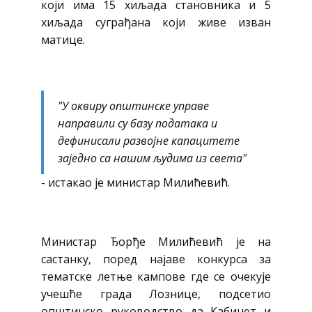
који има 15 хиљада становника и 5
хиљада суграђана који живе изван
матице.
"У оквиру општинске управе
направили су базу података и
дефинисали развојне капацитете
заједно са нашим људима из света"
- истакао је министар Милићевић.
Министар Ђорђе Милићевић је на
састанку, поред најаве конкурса за
тематске летње кампове где се очекује
учешће града Лознице, подсетио
општинско руководство да Кабинет и