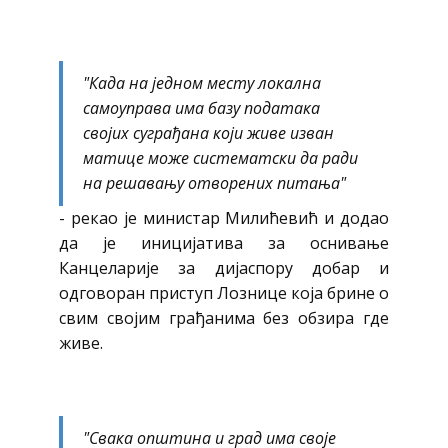
"Када на једном месту локална
самоуправа има базу података
својих суграђана који живе изван
матице може систематски да ради
на решавању отворених питања"
- рекао је министар Милићевић и додао
да је иницијатива за оснивање
Канцеларије за дијаспору добар и
одговоран приступ Лознице која брине о
свим својим грађанима без обзира где
живе.
"Свака општина и град има своје