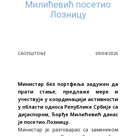
Милићевић посетио
Лозницу
САОПШТЕЊЕ
09/04/2026
Министар без портфеља задужен да
прати стање, предлаже мере и
учествује у координацији активности
у области односа Републике Србије са
дијаспором, Ђорђе Милићевић данас
је посетио Лозницу.
Министар је разговарао са замеником