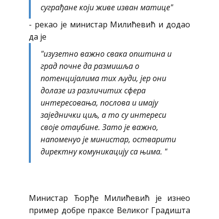
суграђане који живе изван матице"
- рекао је министар Милићевић и додао
да је
"изузетно важно свака општина и
град почне да размишља о
потенцијалима тих људи, јер они
долазе из различитих сфера
интересовања, послова и имају
заједнички циљ, а то су интереси
своје отаџбине. Зато је важно,
напоменуо је министар, остварити
директну комуникацију са њима. "
Министар Ђорђе Милићевић је изнео
пример добре праксе Великог Градишта