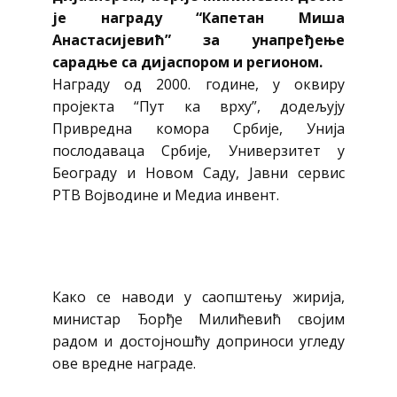
је награду “Капетан Миша
Анастасијевић” за унапређење
сарадње са дијаспором и регионом.
Награду од 2000. године, у оквиру
пројекта “Пут ка врху”, додељују
Привредна комора Србије, Унија
послодаваца Србије, Универзитет у
Београду и Новом Саду, Јавни сервис
РТВ Војводине и Медиа инвент.
Како се наводи у саопштењу жирија,
министар Ђорђе Милићевић својим
радом и достојношћу доприноси угледу
ове вредне награде.