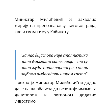
Министар Милићевић се захвалио
жирију на препознавању његовог рада,
као и свом тиму у Кабинету.
"За нас дијаспора није статистика
нити формална категорија – то су
наши људи, наши партнери и наши
најбољи амбасадори широм света"
- рекао је министар Милићевић и додао
да је наша обавеза да везе које имамо са
дијаспором и регионом додатно
учврстимо.