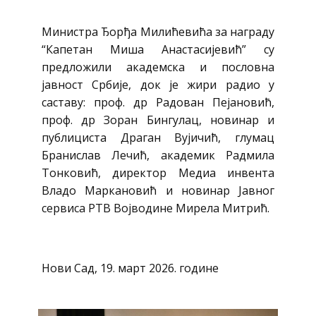
Министра Ђорђа Милићевића за награду
“Капетан Миша Анастасијевић” су
предложили академска и пословна
јавност Србије, док је жири радио у
саставу: проф. др Радован Пејановић,
проф. др Зоран Бингулац, новинар и
публициста Драган Вујичић, глумац
Бранислав Лечић, академик Радмила
Тонковић, директор Медиа инвента
Владо Маркановић и новинар Јавног
сервиса РТВ Војводине Мирела Митрић.
Нови Сад, 19. март 2026. године