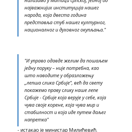
налазимо у Матици српској, једној од
најважнијих институција нашег
народа, која двеста година
представља стуб нашег културног,
националног и духовног окупљања."
"И управо одавде желим да пошаљем
једну поруку – није потребна, као
што наводите у образложењу
„лепша слика Србије“, већ да свету
покажемо праву слику наше лепе
Србије - Србије која верује у себе, која
чува своје корене, која чува мир и
стабилност и која иде путем даљег
напретка"
- истакао је министар Милићевић.