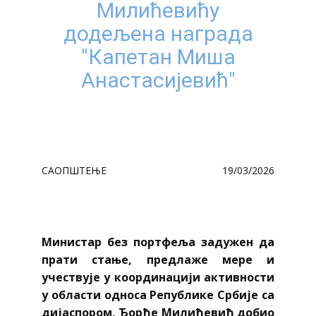
Милићевићу
додељена награда
"Капетан Миша
Анастасијевић"
САОПШТЕЊЕ
19/03/2026
Министар без портфеља задужен да
прати стање, предлаже мере и
учествује у координацији активности
у области односа Републике Србије са
дијаспором, Ђорђе Милићевић добио