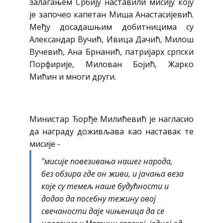
залагањем Србију наставили мисију коју
је започео капетан Миша Анастасијевић.
Међу досадашњим добитницима су
Александар Вучић, Ивица Дачић, Милош
Вучевић, Ана Брнанић, патријарх српски
Порфирије, Милован Бојић, Жарко
Мићин и многи други.
Министар Ђорђе Милићевић је нагласио
да награду доживљава као наставак те
мисије -
"мисије повезивања нашег народа,
без обзира где он живи, и јачања веза
које су темељ наше будућности и
додао да посебну тежину овој
свечаности даје чињеница да се