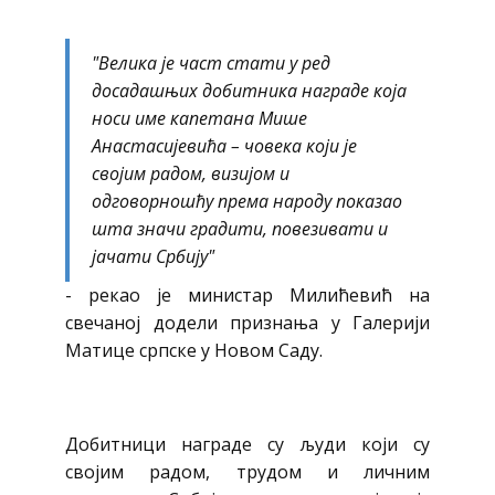
"Велика је част стати у ред
досадашњих добитника награде која
носи име капетана Мише
Анастасијевића – човека који је
својим радом, визијом и
одговорношћу према народу показао
шта значи градити, повезивати и
јачати Србију"
- рекао је министар Милићевић на
свечаној додели признања у Галерији
Матице српске у Новом Саду.
Добитници награде су људи који су
својим радом, трудом и личним