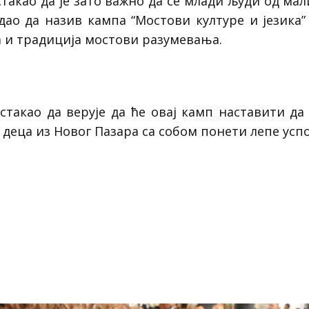
као да је зато важно да се млади људи од малих
одао да назив кампа “Мостови културе и језика”
ра и традиција мостови разумевања.
акао да верује да ће овај камп наставити да 
деца из Новог Пазара са собом понети лепе успо