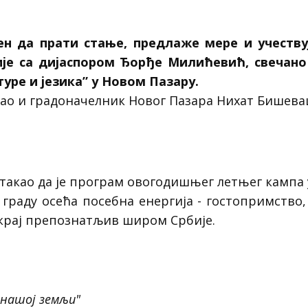
н да прати стање, предлаже мере и учествуј
је са дијаспором Ђорђе Милићевић, свечано
уре и језика” у Новом Пазару.
ао и градоначелник Новог Пазара Нихат Бишева
акао да је програм овогодишњег летњег кампа 
 граду осећа посебна енергија - гостопримство,
ј крај препознатљив широм Србије.
 нашој земљи"