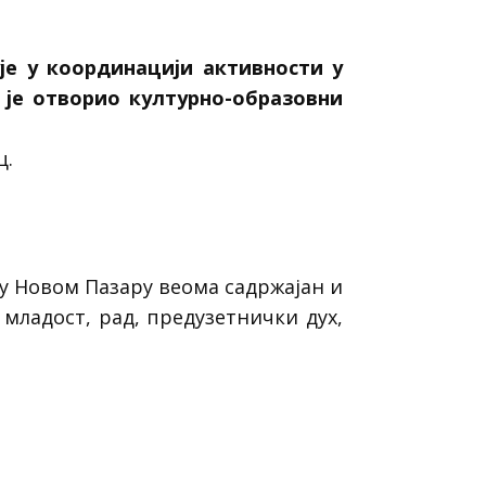
е у координацији активности у
 је отворио културно-образовни
ц.
у Новом Пазару веома садржајан и
 младост, рад, предузетнички дух,