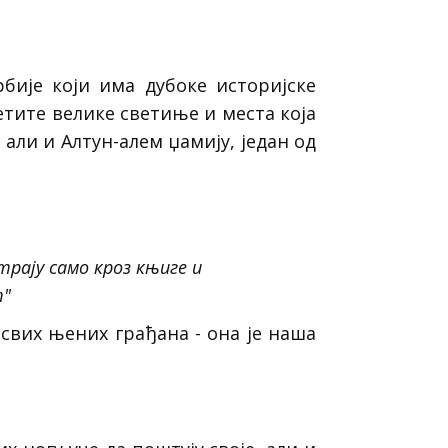
ије који има дубоке историјске
етите велике светиње и места која
 али и Алтун-алем џамију, један од
трају само кроз књиге и
т"
свих њених грађана - она је наша