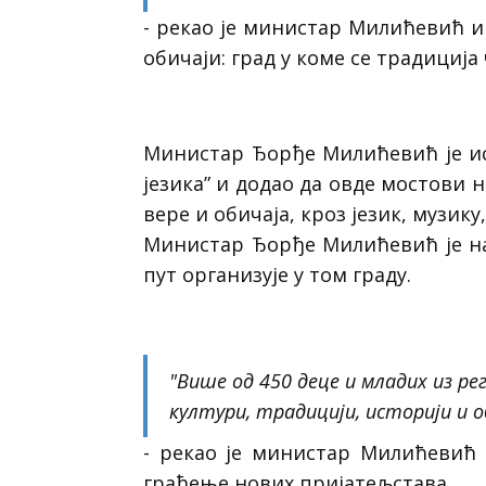
- рекао је министар Милићевић и 
обичаји: град у коме се традиција
Министар Ђорђе Милићевић је ист
језика” и додао да овде мостови 
вере и обичаја, кроз језик, музик
Министар Ђорђе Милићевић је на
пут организује у том граду.
"Више од 450 деце и младих из рег
култури, традицији, историји и о
- рекао је министар Милићевић 
грађење нових пријатељстава.