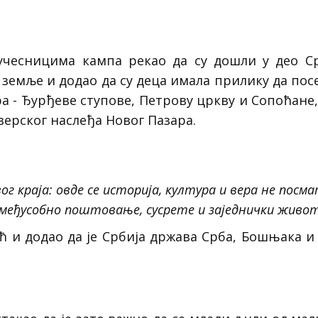
чесницима кампа рекао да су дошли у део Срб
 земље и додао да су деца имала прилику да пос
а - Ђурђеве ступове, Петрову цркву и Сопоћане,
верског наслеђа Новог Пазара.
ог краја: овде се историја, култура и вера не посма
 међусобно поштовање, сусрете и заједнички живо
ћ и додао да је Србија држава Срба, Бошњака и 