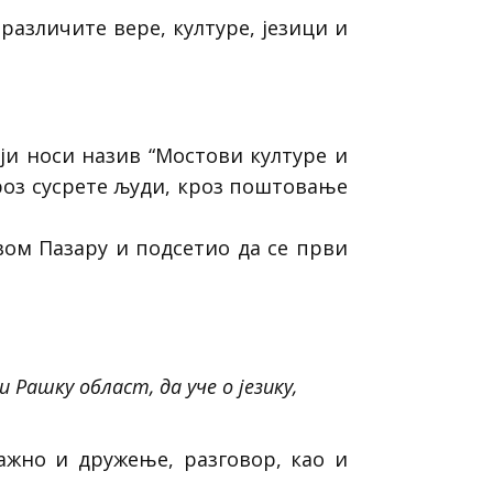
различите вере, културе, језици и
ји носи назив “Мостови културе и
кроз сусрете људи, кроз поштовање
ом Пазару и подсетио да се први
 Рашку област, да уче о језику,
ажно и дружење, разговор, као и