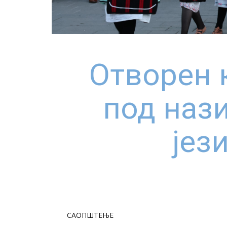
Отворен 
под наз
јез
САОПШТЕЊЕ