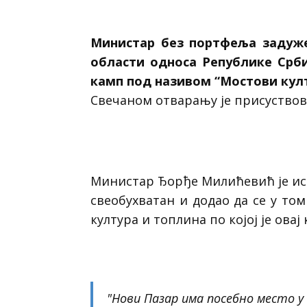
Министар без портфеља задуже
области односа Републике Срби
камп под називом “Мостови култ
Свечаном отварању је присуствов
Министар Ђорђе Милићевић је ист
свеобухватан и додао да се у том
култура и топлина по којој је ова
"Нови Пазар има посебно место у