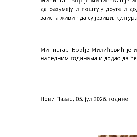
Министар Ђорђе Милићевић је иста
да разумеју и поштују друге и д
заиста живи - да су језици, култу
Министар Ђорђе Милићевић је ист
наредним годинама и додао да ће 
Нови Пазар, 05. јул 2026. године