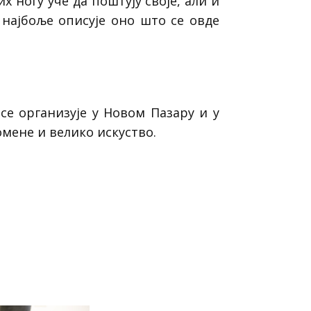
 ногу уче да поштују своје, али и
 најбоље описује оно што се овде
се организује у Новом Пазару и у
мене и велико искуство.