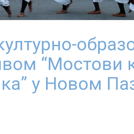
културно-образ
ивом “Мостови к
ика” у Новом Па