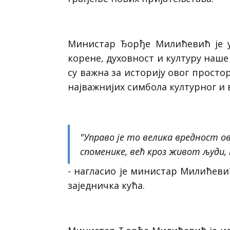
Министар Ђорђе Милићевић је у
корене, духовност и културу наше
су важна за историју овог простор
најважнијих симбола културног и 
"Управо је то велика вредност ов
споменике, већ кроз живот људи,
- нагласио је министар Милићеви
заједничка кућа.