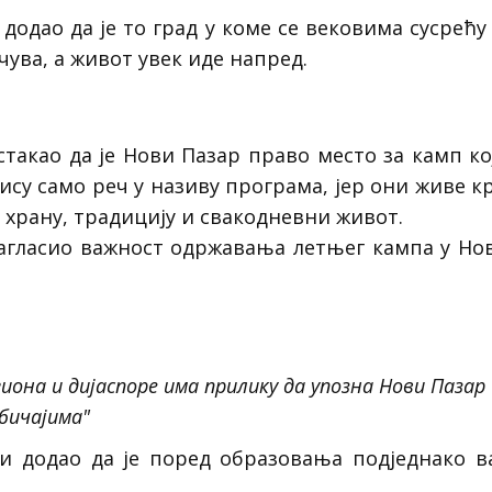
додао да је то град у коме се вековима сусрећу 
 чува, а живот увек иде напред.
акао да је Нови Пазар право место за камп ко
нису само реч у називу програма, јер они живе 
у, храну, традицију и свакодневни живот.
гласио важност одржавања летњег кампа у Нов
иона и дијаспоре има прилику да упозна Нови Пазар и
бичајима"
и додао да је поред образовања подједнако в