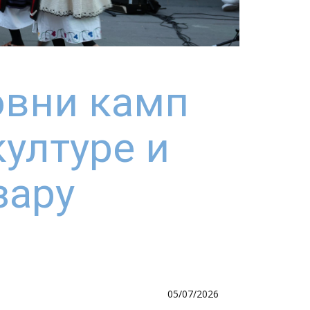
овни камп
ултуре и
зару
05/07/2026