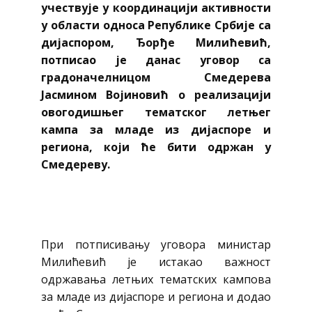
учествује у координацији активности
у области односа Републике Србије са
дијаспором, Ђорђе Милићевић,
потписао је данас уговор са
градоначелницом Смедерева
Јасмином Војиновић о реализацији
овогодишњег тематског летњег
кампа за младе из дијаспоре и
региона, који ће бити одржан у
Смедереву.
При потписивању уговора министар
Милићевић је истакао важност
одржавања летњих тематских кампова
за младе из дијаспоре и региона и додао