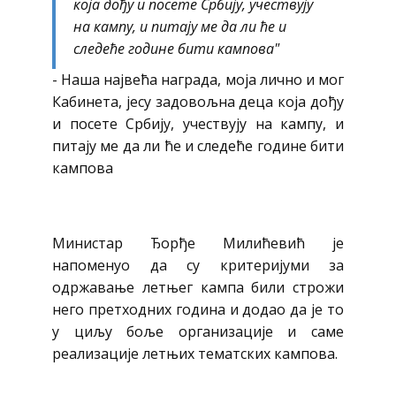
која дођу и посете Србију, учествују
на кампу, и питају ме да ли ће и
следеће године бити кампова"
- Наша највећа награда, моја лично и мог
Кабинета, јесу задовољна деца која дођу
и посете Србију, учествују на кампу, и
питају ме да ли ће и следеће године бити
кампова
Министар Ђорђе Милићевић је
напоменуо да су критеријуми за
одржавање летњег кампа били строжи
него претходних година и додао да је то
у циљу боље организације и саме
реализације летњих тематских кампова.