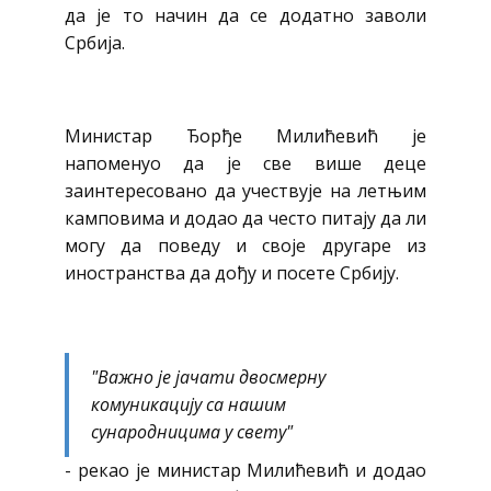
да је то начин да се додатно заволи
Србија.
Министар Ђорђе Милићевић је
напоменуо да је све више деце
заинтересовано да учествује на летњим
камповима и додао да често питају да ли
могу да поведу и своје другаре из
иностранства да дођу и посете Србију.
"Важно је јачати двосмерну
комуникацију са нашим
сународницима у свету"
- рекао је министар Милићевић и додао