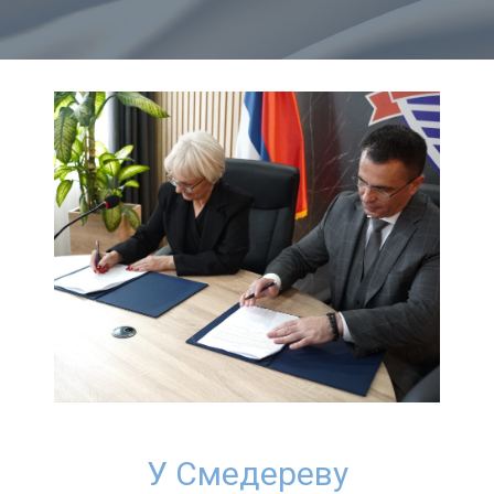
У Смедереву