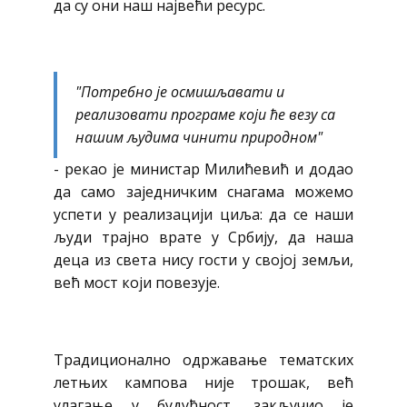
да су они наш највећи ресурс.
"Потребно је осмишљавати и
реализовати програме који ће везу са
нашим људима чинити природном"
- рекао је министар Милићевић и додао
да само заједничким снагама можемо
успети у реализацији циља: да се наши
људи трајно врате у Србију, да наша
деца из света нису гости у својој земљи,
већ мост који повезује.
Традиционално одржавање тематских
летњих кампова није трошак, већ
улагање у будућност, закључио је