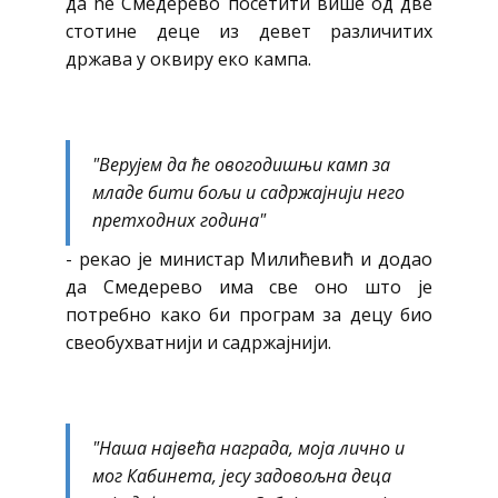
да ће Смедерево посетити више од две
стотине деце из девет различитих
држава у оквиру еко кампа.
"Верујем да ће овогодишњи камп за
младе бити бољи и садржајнији него
претходних година"
- рекао је министар Милићевић и додао
да Смедерево има све оно што је
потребно како би програм за децу био
свеобухватнији и садржајнији.
"Наша највећа награда, моја лично и
мог Кабинета, јесу задовољна деца