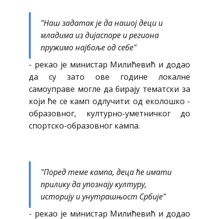
"Наш задатак је да нашој деци и
младима из дијаспоре и региона
пружимо најбоље од себе"
- рекао је министар Милићевић и додао
да су зато ове године локалне
самоуправе могле да бирају тематски за
који ће се камп одлучити: од еколошко -
образовног, културно-уметничког до
спортско-образовног кампа.
"Поред теме кампа, деца ће имати
прилику да упознају културу,
историју и унутрашњост Србије"
- рекао је министар Милићевић и додао