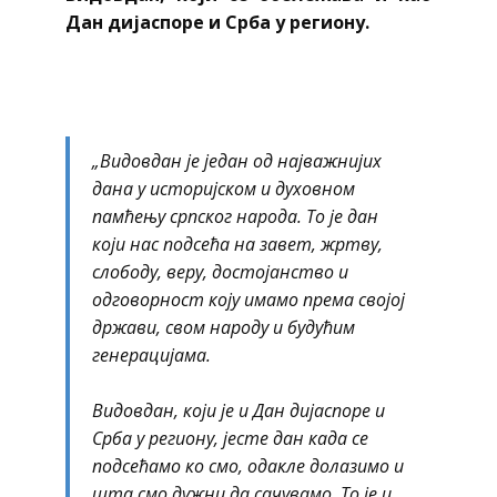
Дан дијаспоре и Срба у региону.
„Видовдан је један од најважнијих
дана у историјском и духовном
памћењу српског народа. То је дан
који нас подсећа на завет, жртву,
слободу, веру, достојанство и
одговорност коју имамо према својој
држави, свом народу и будућим
генерацијама.
Видовдан, који је и Дан дијаспоре и
Срба у региону, јесте дан када се
подсећамо ко смо, одакле долазимо и
шта смо дужни да сачувамо. То је и