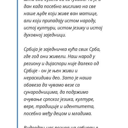
дан када посебно мислимо на све
наше људе који живе ван матице,
али који припадају истом народу,
истој култури, истом језику и истој
духовној заједници.
Србија је заједничка кућа свих Срба,
где год они живели. Наш народ у
региону и дијаспори није далеко од
Србије - он је њен живи и
нераскидиви део. Зато је наша
обавеза да чувамо везе са
сународницима, да подржимо
очување српског језика, културе,
вере, традиције и идентитета,
посебно међу децом и младима.
Видовдан нас позива на сабирање,