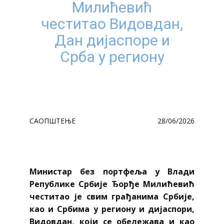
Милићевић
честитао Видовдан,
Дан дијаспоре и
Срба у региону
САОПШТЕЊЕ
28/06/2026
Министар без портфеља у Влади
Републике Србије Ђорђе Милићевић
честитао је свим грађанима Србије,
као и Србима у региону и дијаспори,
Видовдан, који се обележава и као