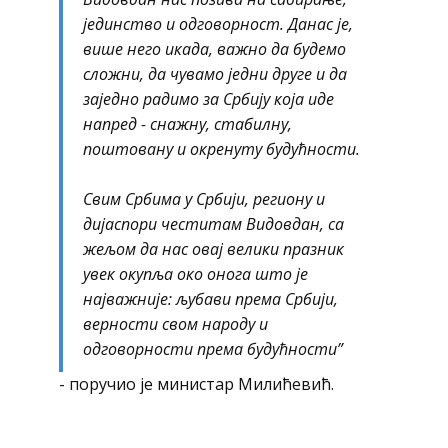
јединство и одговорност. Данас је,
више него икада, важно да будемо
сложни, да чувамо једни друге и да
заједно радимо за Србију која иде
напред - снажну, стабилну,
поштовану и окренуту будућности.
Свим Србима у Србији, региону и
дијаспори честитам Видовдан, са
жељом да нас овај велики празник
увек окупља око онога што је
најважније: љубави према Србији,
верности свом народу и
одговорности према будућности”
- поручио је министар Милићевић.